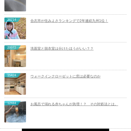
20714
合志市が住みよさランキングで2年連続九州1位！
20072
洗面室と脱衣室は分けたほうがいい？？
15424
ウォークインクローゼットに窓は必要なのか
12444
お風呂で溺れる赤ちゃんが急増！？ その対処法とは。