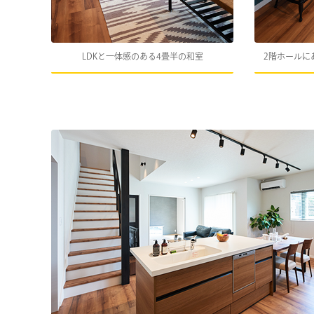
LDKと一体感のある4畳半の和室
2階ホールに