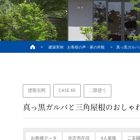
>
建築実例 お客様の声・家の外観
>
真っ黒ガルバ
CASE 65
建築実例
二階建て
真っ黒ガルバと三角屋根のおしゃ
お客様データ
合志市在住
4人家族
ご夫