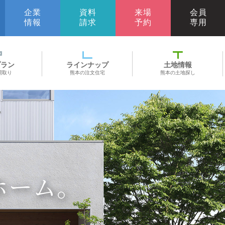
企業
資料
来場
会員
情報
請求
予約
専用
プラン
ラインナップ
土地情報
間取り
熊本の注文住宅
熊本の土地探し
ホーム。