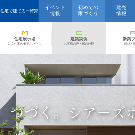
イベント
初めての
建売
文住宅で建てる一軒家
情報
家づくり
情報
住宅展示場
建築実例
新築
注文住宅のモデルハウス
お客様の声・家の外観
価格と
、つづく。
シアーズ