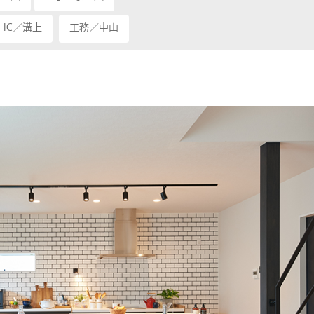
IC／溝上
工務／中山