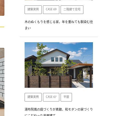
建築実例
CASE 69
二階建て住宅
木のぬくもりを感じる家。年を重ねても馴染む住
まい
建築実例
CASE 67
平屋
湯布院風の庭づくりが素敵。和モダンの家づくり