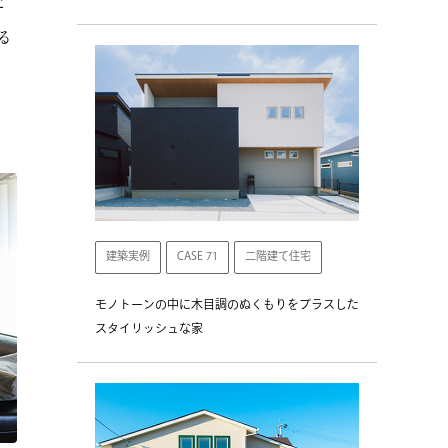
た
る
建築実例
CASE 71
二階建て住宅
モノトーンの中に木目調のぬくもりをプラスした
スタイリッシュな家