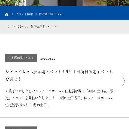
建築実例
お客様の声・家の外観
>
イベント情報
>
住宅展示場イベント
新築プラン
価格と間取り
シアーズホーム 住宅展示場イベント
ラインナップ
熊本の注文住宅
土地情報
熊本の土地探し
住宅展示場イベント
2020.08.21
イベント情報
シアーズホーム展示場イベント！9月土日祝日限定イベント
初めての家づくり
を開催！
＜終了いたしました＞シアーズホームの住宅展示場で「9月の土日祝日限
建売情報
定」イベントを開催いたします！ 「9月の土日祝日」はシアーズホームの
資料請求
住宅展示場へ！！9月の土日...
会員限定コンテンツ