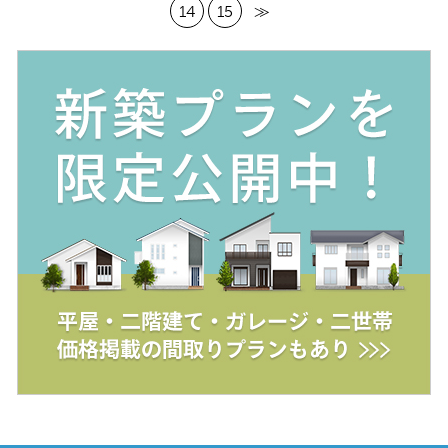
14
15
≫