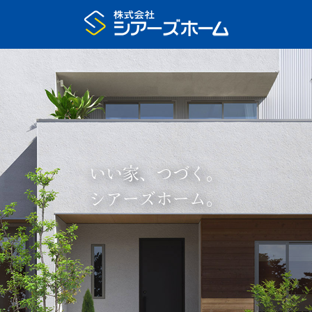
いい家、つづく。
シアーズホーム。
プラン集申込
展示場予約
家の特長
いい家、つづく
住宅展示場
注文住宅のモデルハウス
まちなかモデルハウス
リアルサイズ