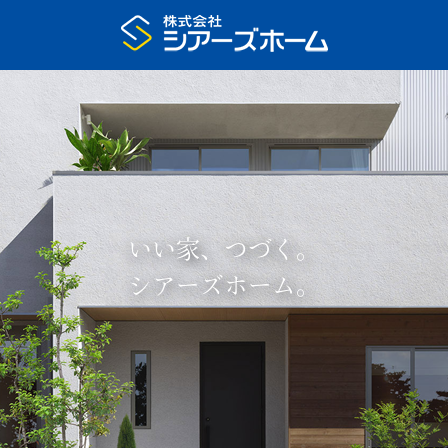
いい家、つづく。
シアーズホーム。
プラン集申込
展示場予約
家の特長
いい家、つづく
住宅展示場
注文住宅のモデルハウス
まちなかモデルハウス
リアルサイズ