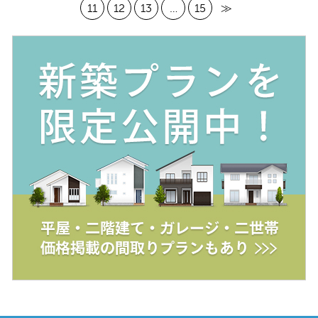
11
12
13
…
15
≫