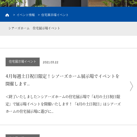
建築実例
お客様の声・家の外観
>
イベント情報
>
住宅展示場イベント
新築プラン
価格と間取り
シアーズホーム 住宅展示場イベント
ラインナップ
熊本の注文住宅
土地情報
熊本の土地探し
住宅展示場イベント
2021.03.22
イベント情報
4月毎週土日祝日限定！シアーズホーム展示場でイベントを
初めての家づくり
開催します...
＜終了いたしました＞シアーズホームの住宅展示場で「4月の土日祝日限
建売情報
定」で展示場イベントを開催いたします！ 「4月の土日祝日」はシアーズ
資料請求
ホームの住宅展示場に遊びに...
会員限定コンテンツ