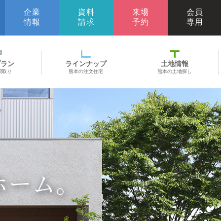
企業
資料
来場
会員
情報
請求
予約
専用
プラン
ラインナップ
土地情報
間取り
熊本の注文住宅
熊本の土地探し
ホーム。