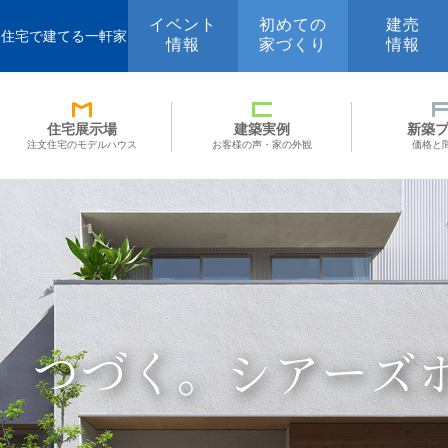
イベント
初めての
建売
文住宅で建てる一軒家
情報
家づくり
情報
住宅展示場
建築実例
新築
注文住宅のモデルハウス
お客様の声・家の外観
価格と
、つづく。
シアーズ