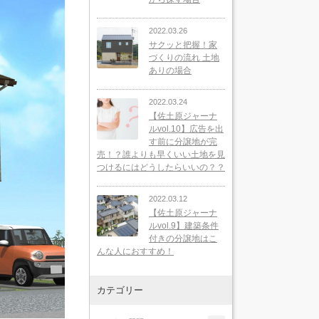
2022.03.26
サクッと把握！家
づくりの流れ 土地
ありの場合
2022.03.24
【佐土原ジャーナ
ルvol.10】広告を出
す前に分譲地が完
売！？誰よりも早くいい土地を見
つけるにはどうしたらいいの？？
2022.03.12
【佐土原ジャーナ
ルvol.9】建築条件
付きの分譲地はこ
んな人におすすめ！
カテゴリー