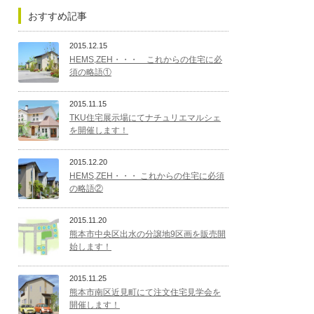
おすすめ記事
2015.12.15
HEMS,ZEH・・・ これからの住宅に必
須の略語①
2015.11.15
TKU住宅展示場にてナチュリエマルシェ
を開催します！
2015.12.20
HEMS,ZEH・・・ これからの住宅に必須
の略語②
2015.11.20
熊本市中央区出水の分譲地9区画を販売開
始します！
2015.11.25
熊本市南区近見町にて注文住宅見学会を
開催します！