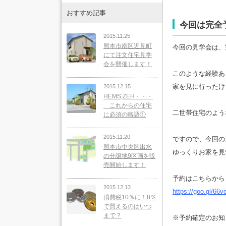
おすすめ記事
今回は完全
2015.11.25
熊本市南区近見町
今回の見学会は、
にて注文住宅見学
会を開催します！
このような経験あ
家を見に行ったけ
2015.12.15
HEMS,ZEH・・・
これからの住宅
二世帯住宅のよう
に必須の略語①
2015.11.20
ですので、今回の
熊本市中央区出水
ゆっくりお家を見
の分譲地9区画を販
売開始します！
予約はこちらから↓
2015.12.13
https://goo.gl/66v
消費税10％に！8％
で買えるのはいつ
まで？
※予約確定のお知