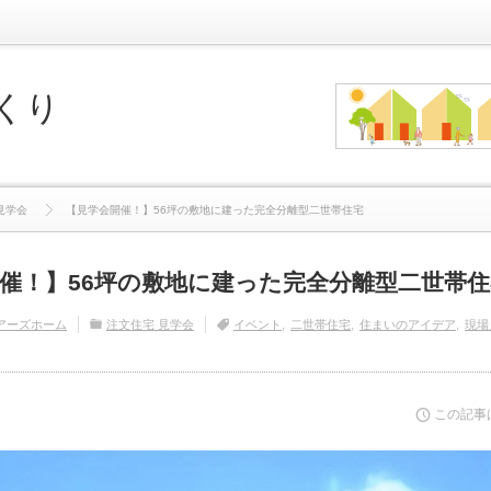
くり
見学会
【見学会開催！】56坪の敷地に建った完全分離型二世帯住宅
催！】56坪の敷地に建った完全分離型二世帯住
アーズホーム
注文住宅 見学会
イベント
二世帯住宅
住まいのアイデア
現場
この記事