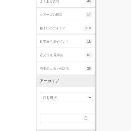
よくある質問
46
シアーズの日常
14
住まいのアイデア
210
住宅展示場イベント
16
注文住宅 見学会
61
熊本の土地・分譲地
26
アーカイブ