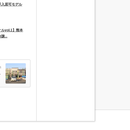
即入居可モデル
vol.1】熊本
...
4
ュ
！