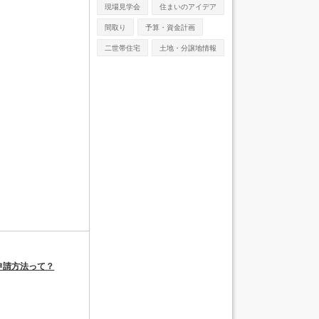
現場見学会
住まいのアイデア
間取り
予算・資金計画
二世帯住宅
土地・分譲地情報
申請方法って？