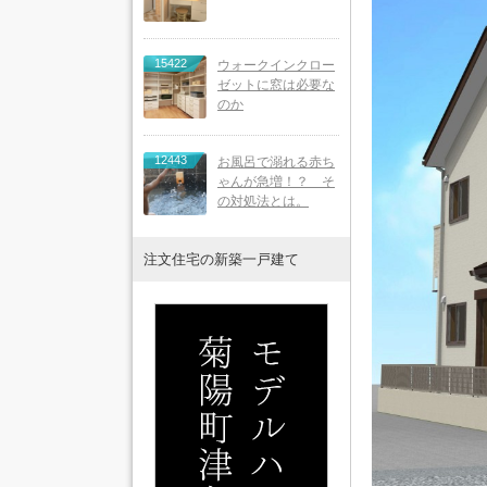
15422
ウォークインクロー
ゼットに窓は必要な
のか
12443
お風呂で溺れる赤ち
ゃんが急増！？ そ
の対処法とは。
注文住宅の新築一戸建て