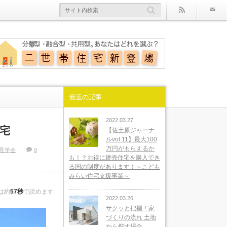
rss
最近の記事
2022.03.27
宅
【佐土原ジャーナ
ルvol.11】最大100
万円がもらえるか
見学会
0
も！？お得に建売住宅を購入でき
る国の制度があります！～こども
みらい住宅支援事業～
は約
57秒
で読めます
2022.03.26
サクッと把握！家
づくりの流れ 土地
から探す場合