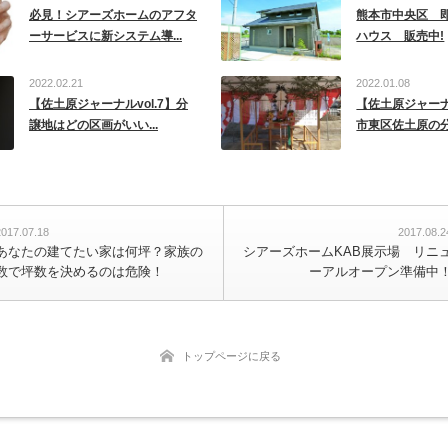
必見！シアーズホームのアフタ
熊本市中央区 
ーサービスに新システム導...
ハウス 販売中!
2022.02.21
2022.01.08
【佐土原ジャーナルvol.7】分
【佐土原ジャーナル
譲地はどの区画がいい...
市東区佐土原の分譲
2017.07.18
2017.08.2
あなたの建てたい家は何坪？家族の
シアーズホームKAB展示場 リニ
数で坪数を決めるのは危険！
ーアルオープン準備中
トップページに戻る