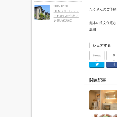
2015.12.20
たくさんのご予約
HEMS,ZEH・・・
これからの住宅に
必須の略語②
熊本の注文住宅な
島田
シェアする
0
Tweets
Twi
関連記事