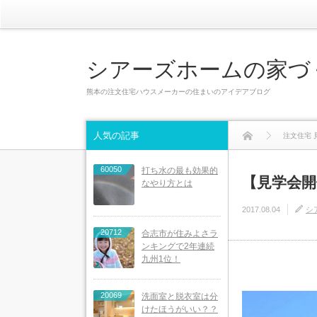
シアーズホームの家づ
熊本の注文住宅ハウスメーカーの住まいのアイデアブログ
人気の記事
注文住宅 
60050
打ち水の最も効果的
【見学会開
なやり方とは
2017.08.04
シ
20712
合志市が住みよさラ
ンキングで2年連続
九州1位！
20069
洗面室と脱衣室は分
けたほうがいい？？