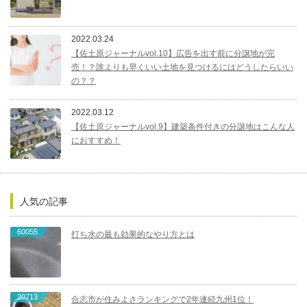
2022.03.24
【佐土原ジャーナルvol.10】広告を出す前に分譲地が完
売！？誰よりも早くいい土地を見つけるにはどうしたらいい
の？？
2022.03.12
【佐土原ジャーナルvol.9】建築条件付きの分譲地はこんな人
におすすめ！
人気の記事
60055
打ち水の最も効果的なやり方とは
20713
合志市が住みよさランキングで2年連続九州1位！