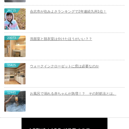
20715
合志市が住みよさランキングで2年連続九州1位！
20073
洗面室と脱衣室は分けたほうがいい？？
15425
ウォークインクローゼットに窓は必要なのか
12445
お風呂で溺れる赤ちゃんが急増！？ その対処法とは。