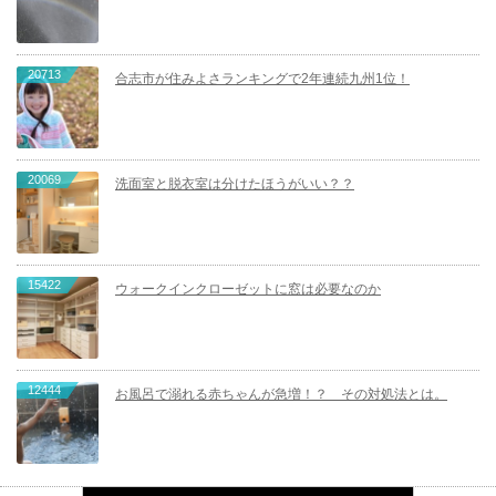
20713
合志市が住みよさランキングで2年連続九州1位！
20069
洗面室と脱衣室は分けたほうがいい？？
15422
ウォークインクローゼットに窓は必要なのか
12444
お風呂で溺れる赤ちゃんが急増！？ その対処法とは。