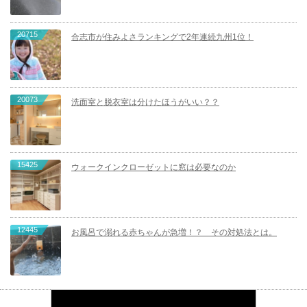
20715
合志市が住みよさランキングで2年連続九州1位！
20073
洗面室と脱衣室は分けたほうがいい？？
15425
ウォークインクローゼットに窓は必要なのか
12445
お風呂で溺れる赤ちゃんが急増！？ その対処法とは。