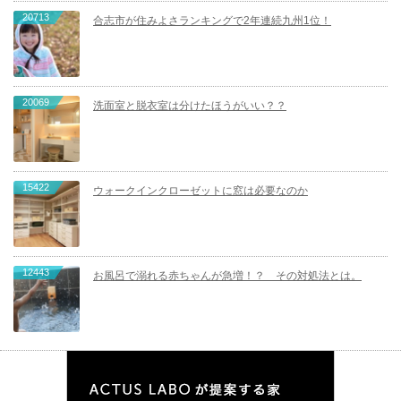
20713
合志市が住みよさランキングで2年連続九州1位！
20069
洗面室と脱衣室は分けたほうがいい？？
15422
ウォークインクローゼットに窓は必要なのか
12443
お風呂で溺れる赤ちゃんが急増！？ その対処法とは。