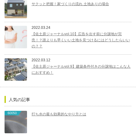
サクッと把握！家づくりの流れ 土地ありの場合
2022.03.24
【佐土原ジャーナルvol.10】広告を出す前に分譲地が完
売！？誰よりも早くいい土地を見つけるにはどうしたらいい
の？？
2022.03.12
【佐土原ジャーナルvol.9】建築条件付きの分譲地はこんな人
におすすめ！
人気の記事
60050
打ち水の最も効果的なやり方とは