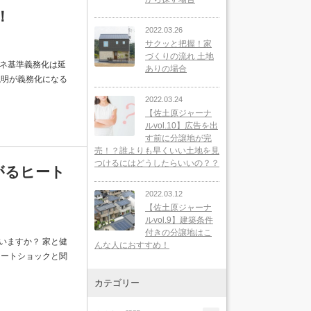
！
2022.03.26
サクッと把握！家
づくりの流れ 土地
省エネ基準義務化は延
ありの場合
説明が義務化になる
2022.03.24
【佐土原ジャーナ
ルvol.10】広告を出
す前に分譲地が完
売！？誰よりも早くいい土地を見
つけるにはどうしたらいいの？？
がるヒート
2022.03.12
【佐土原ジャーナ
ルvol.9】建築条件
付きの分譲地はこ
いますか？ 家と健
んな人におすすめ！
ヒートショックと関
カテゴリー