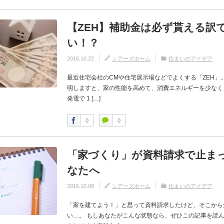
【ZEH】補助金は必ず貰える訳
い！？
2016.10.22
シアーズホーム
住まいのアイデア
最近住宅会社のCMや住宅展示場などでよくする「ZEH」
明しますと、家の性能を高めて、消費エネルギーを少なく
発電で 1 […]
0
0
「家づくり」が資料請求で止ま
なたへ
2016.10.08
シアーズホーム
住まいのアイデア
「家を建てよう！」と思って資料請求したけど、そこから
い…。 もしあなたがこんな状態なら、ぜひこの記事を読ん