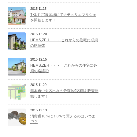
2015.11.15
TKU住宅展示場にてナチュリエマルシェ
を開催します！
2015.12.20
HEMS,ZEH・・・ これからの住宅に必須
の略語②
2015.12.15
HEMS,ZEH・・・ これからの住宅に必
須の略語①
2015.11.20
熊本市中央区出水の分譲地9区画を販売開
始します！
2015.12.13
消費税10％に！8％で買えるのはいつま
で？