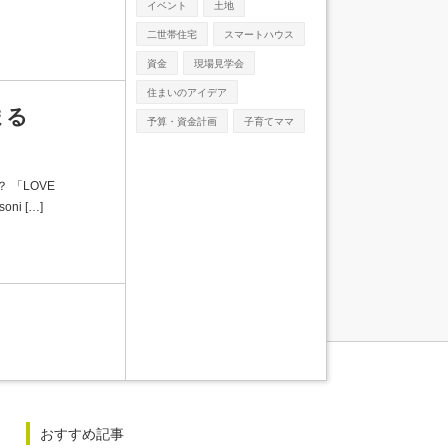
イベント
土地
二世帯住宅
スマートハウス
資金
現場見学会
住まいのアイデア
まる
予算・資金計画
子育てママ
 「LOVE
ni […]
おすすめ記事