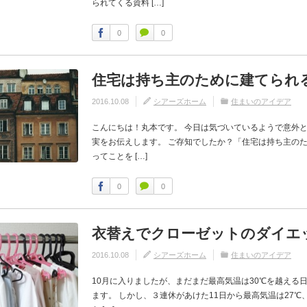
られてくる資料 […]
0
0
住宅は持ち主のために建てられ
2016.10.08
シアーズホーム
住まいのアイデア
こんにちは！丸本です。 今日は気づいているようで意外
実をお伝えします。 ご存知でしたか？「住宅は持ち主の
ってことを […]
0
0
衣替えでクローゼットのダイエ
2016.10.08
シアーズホーム
住まいのアイデア
10月に入りましたが、まだまだ最高気温は30℃を越える
ます。 しかし、３連休があけた11日から最高気温は27℃