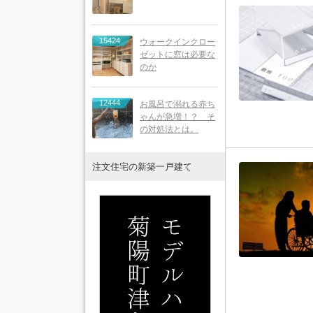
15424
ウォークインクロー
ゼットに窓は必要な
のか
12444
お風呂で溺れる赤ち
ゃんが急増！？ そ
の対処法とは。
注文住宅の新築一戸建て