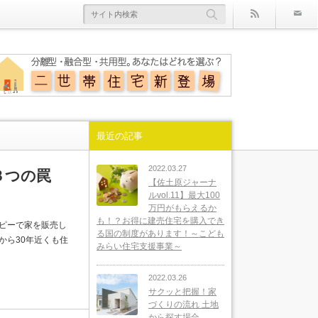
rss
最近の記事
2022.03.27
３つの罠
【佐土原ジャーナ
ルvol.11】最大100
万円がもらえるか
も！？お得に建売住宅を購入でき
ピーで家を販売し
る国の制度があります！～こども
から30年近くも住
みらい住宅支援事業～
2022.03.26
サクッと把握！家
づくりの流れ 土地
から探す場合