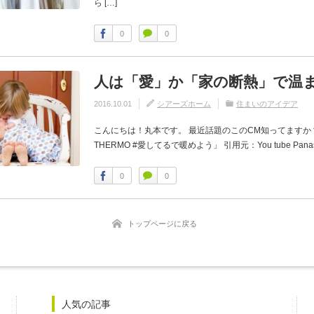
ら […]
0
0
人は「愛」か「家の断熱」で温
2016.10.01
シアーズホーム
住まいのアイデア
こんにちは！丸本です。 最近話題のこのCM知ってますか？
THERMO #愛してるで暖めよう」 引用元：You tube Panaso
0
0
トップページに戻る
人気の記事