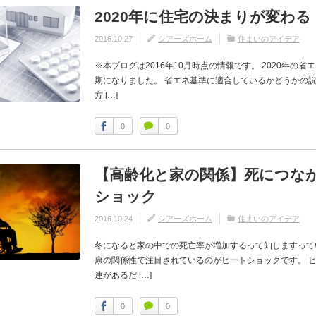
2020年に住宅の決まりが変わる
2016.10.27
シアーズホーム
住まいのアイデア
※本ブログは2016年10月時点の情報です。 2020年の
期になりました。 省エネ基準に適合しているかどうかの
方 […]
0
0
【高齢化と家の関係】死につな
ショック
2016.10.24
シアーズホーム
住まいのアイデア
冬になると家の中での死亡率が増加するって知しますって
康の関係性で注目されているのがヒートショックです。 
連があるだ […]
0
0