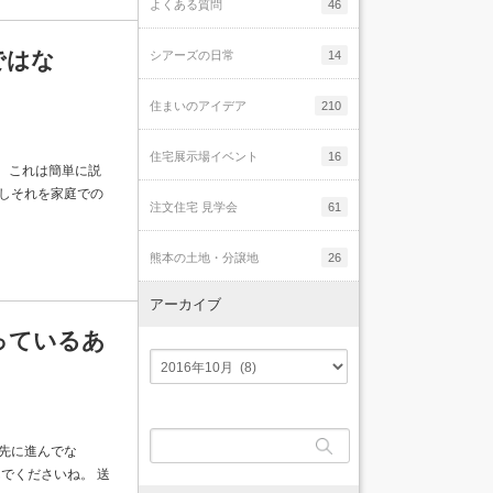
よくある質問
46
ではな
シアーズの日常
14
住まいのアイデア
210
住宅展示場イベント
16
。 これは簡単に説
しそれを家庭での
注文住宅 見学会
61
熊本の土地・分譲地
26
アーカイブ
っているあ
先に進んでな
でくださいね。 送