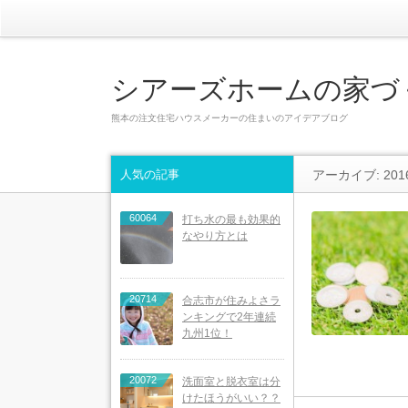
シアーズホームの家づ
熊本の注文住宅ハウスメーカーの住まいのアイデアブログ
人気の記事
アーカイブ: 201
60064
打ち水の最も効果的
なやり方とは
20714
合志市が住みよさラ
ンキングで2年連続
九州1位！
20072
洗面室と脱衣室は分
けたほうがいい？？