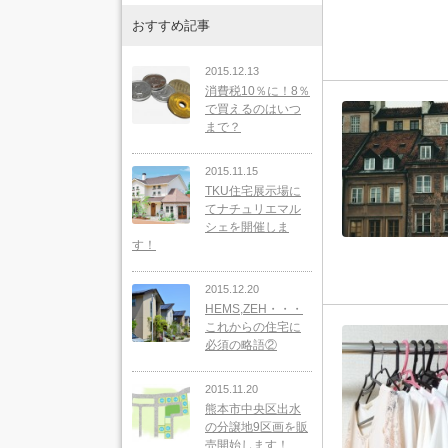
おすすめ記事
2015.12.13
消費税10％に！8％
で買えるのはいつ
まで？
2015.11.15
TKU住宅展示場に
てナチュリエマル
シェを開催しま
す！
2015.12.20
HEMS,ZEH・・・
これからの住宅に
必須の略語②
2015.11.20
熊本市中央区出水
の分譲地9区画を販
売開始します！