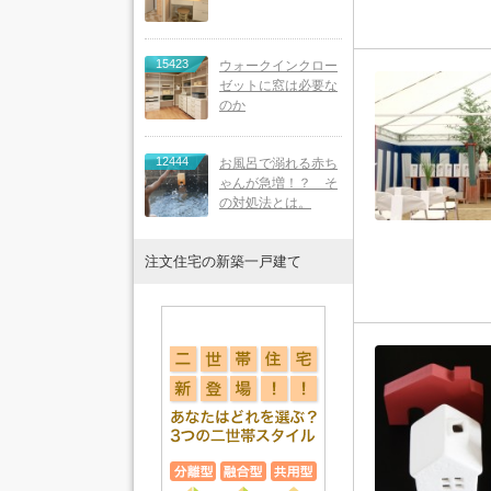
15423
ウォークインクロー
ゼットに窓は必要な
のか
12444
お風呂で溺れる赤ち
ゃんが急増！？ そ
の対処法とは。
注文住宅の新築一戸建て