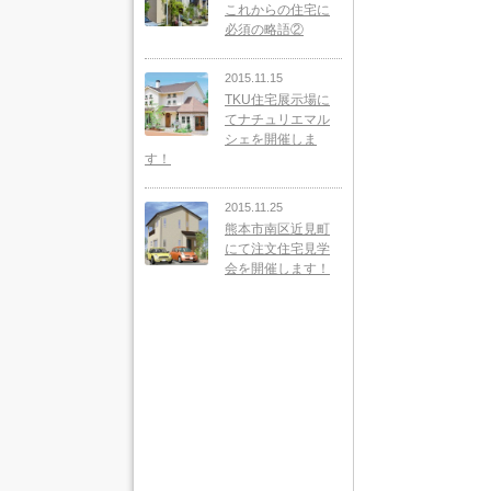
これからの住宅に
必須の略語②
2015.11.15
TKU住宅展示場に
てナチュリエマル
シェを開催しま
す！
2015.11.25
熊本市南区近見町
にて注文住宅見学
会を開催します！