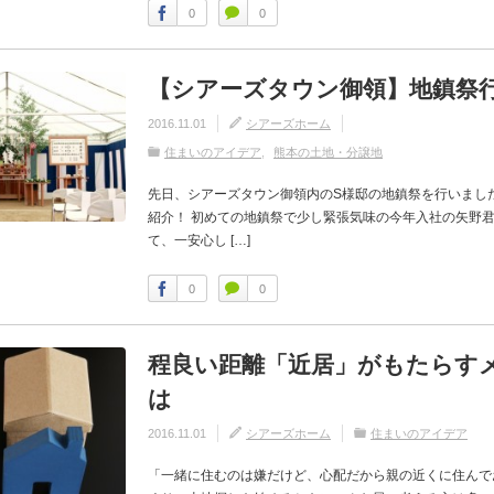
0
0
【シアーズタウン御領】地鎮祭
2016.11.01
シアーズホーム
住まいのアイデア
熊本の土地・分譲地
先日、シアーズタウン御領内のS様邸の地鎮祭を行いまし
紹介！ 初めての地鎮祭で少し緊張気味の今年入社の矢野
て、一安心し […]
0
0
程良い距離「近居」がもたらす
は
2016.11.01
シアーズホーム
住まいのアイデア
「一緒に住むのは嫌だけど、心配だから親の近くに住んで