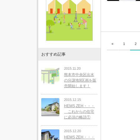
«
1
2
おすすめ記事
2015.11.20
熊本市中央区出水
の分譲地9区画を販
売開始します！
2015.12.15
HEMS,ZEH・・・
これからの住宅
に必須の略語①
2015.12.20
HEMS,ZEH・・・