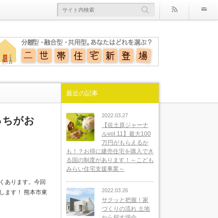
rss
最近の記事
2022.03.27
っちがお
【佐土原ジャーナ
ルvol.11】最大100
万円がもらえるか
も！？お得に建売住宅を購入でき
る国の制度があります！～こども
みらい住宅支援事業～
くあります。今回
2022.03.26
します！ 熊本市東
サクッと把握！家
づくりの流れ 土地
から探す場合