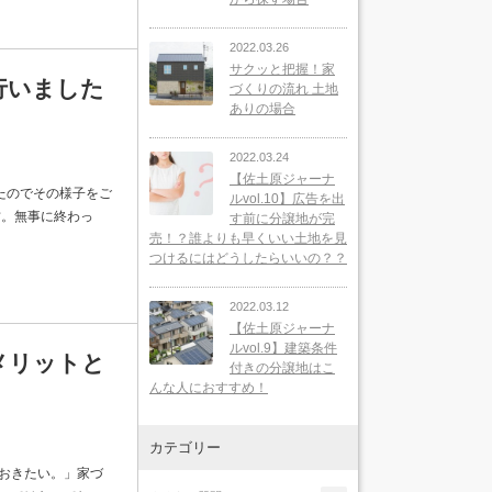
2022.03.26
サクッと把握！家
行いました
づくりの流れ 土地
ありの場合
2022.03.24
【佐土原ジャーナ
たのでその様子をご
ルvol.10】広告を出
君。無事に終わっ
す前に分譲地が完
売！？誰よりも早くいい土地を見
つけるにはどうしたらいいの？？
2022.03.12
【佐土原ジャーナ
ルvol.9】建築条件
メリットと
付きの分譲地はこ
んな人におすすめ！
カテゴリー
おきたい。」家づ