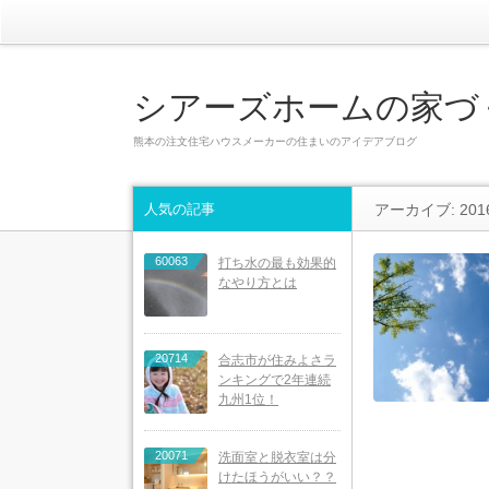
シアーズホームの家づ
熊本の注文住宅ハウスメーカーの住まいのアイデアブログ
人気の記事
アーカイブ: 201
60063
打ち水の最も効果的
なやり方とは
20714
合志市が住みよさラ
ンキングで2年連続
九州1位！
20071
洗面室と脱衣室は分
けたほうがいい？？