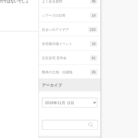
のではないでしょ
よくある質問
46
シアーズの日常
14
住まいのアイデア
210
住宅展示場イベント
16
注文住宅 見学会
61
熊本の土地・分譲地
26
アーカイブ