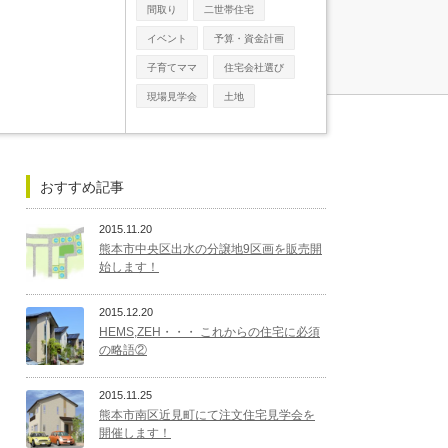
間取り
二世帯住宅
イベント
予算・資金計画
子育てママ
住宅会社選び
現場見学会
土地
おすすめ記事
2015.11.20
熊本市中央区出水の分譲地9区画を販売開
始します！
2015.12.20
HEMS,ZEH・・・ これからの住宅に必須
の略語②
2015.11.25
熊本市南区近見町にて注文住宅見学会を
開催します！