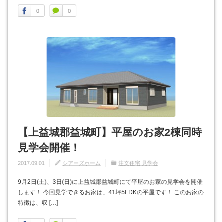
0
0
【上益城郡益城町】平屋のお家2棟同時
見学会開催！
2017.09.01
シアーズホーム
注文住宅 見学会
9月2日(土)、3日(日)に上益城郡益城町にて平屋のお家の見学会を開催
します！ 今回見学できるお家は、41坪5LDKの平屋です！ このお家の
特徴は、収 […]