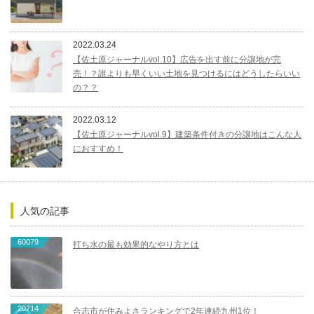
2022.03.24
【佐土原ジャーナルvol.10】広告を出す前に分譲地が完
売！？誰よりも早くいい土地を見つけるにはどうしたらいい
の？？
2022.03.12
【佐土原ジャーナルvol.9】建築条件付きの分譲地はこんな人
におすすめ！
人気の記事
60079
打ち水の最も効果的なやり方とは
20714
合志市が住みよさランキングで2年連続九州1位！