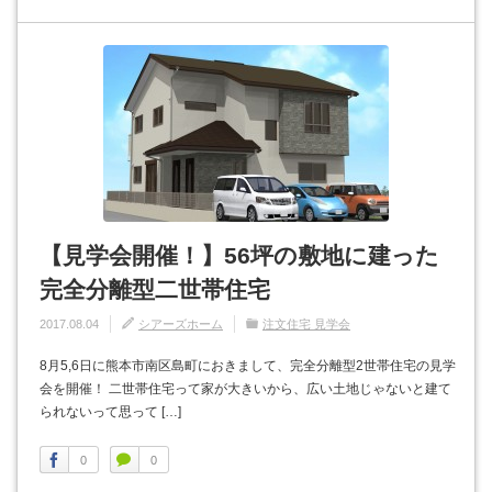
【見学会開催！】56坪の敷地に建った
完全分離型二世帯住宅
2017.08.04
シアーズホーム
注文住宅 見学会
8月5,6日に熊本市南区島町におきまして、完全分離型2世帯住宅の見学
会を開催！ 二世帯住宅って家が大きいから、広い土地じゃないと建て
られないって思って […]
0
0