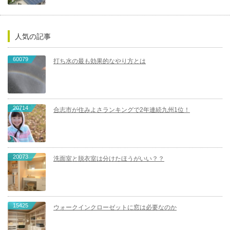
人気の記事
60079
打ち水の最も効果的なやり方とは
20714
合志市が住みよさランキングで2年連続九州1位！
20073
洗面室と脱衣室は分けたほうがいい？？
15425
ウォークインクローゼットに窓は必要なのか