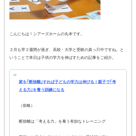
こんにちは！シアーズホームの丸本です。
２月も早２週間が過ぎ、高校・大学と受験の真っ只中ですね。と
いうことで本日は子供の学力を伸ばすための記事をご紹介。
家を｢断捨離｣すれば子どもの学力は伸びる！親子で｢考
える力｣を養う訓練になる
（前略）
断捨離は「考える力」を養う有効なトレーニング