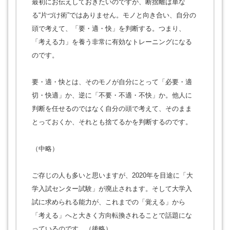
最初にお伝えしておきたいのですが、断捨離は単な
る“片づけ術”ではありません。モノと向き合い、自分の
頭で考えて、「要・適・快」を判断する。つまり、
「考える力」を養う非常に有効なトレーニングになる
のです。
要・適・快とは、そのモノが自分にとって「必要・適
切・快適」か、逆に「不要・不適・不快」か。他人に
判断を任せるのではなく自分の頭で考えて、そのまま
とっておくか、それとも捨てるかを判断するのです。
（中略）
ご存じの人も多いと思いますが、2020年を目途に「大
学入試センター試験」が廃止されます。そして大学入
試に求められる能力が、これまでの「覚える」から
「考える」へと大きく方向転換されることで話題にな
っているのです。（後略）