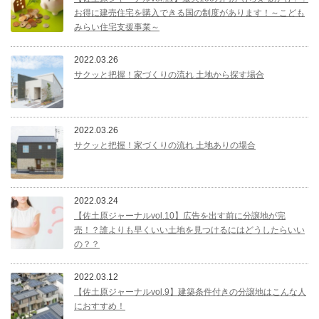
お得に建売住宅を購入できる国の制度があります！～こども
みらい住宅支援事業～
2022.03.26
サクッと把握！家づくりの流れ 土地から探す場合
2022.03.26
サクッと把握！家づくりの流れ 土地ありの場合
2022.03.24
【佐土原ジャーナルvol.10】広告を出す前に分譲地が完
売！？誰よりも早くいい土地を見つけるにはどうしたらいい
の？？
2022.03.12
【佐土原ジャーナルvol.9】建築条件付きの分譲地はこんな人
におすすめ！