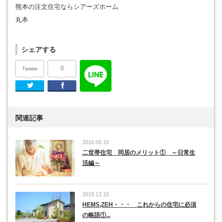
熊本の注文住宅ならシアーズホーム
丸本
シェアする
0
Tweets
Twitter
Facebook
関連記事
2016.05.10
二世帯住宅 同居のメリット① ～日常生
活編～
2015.12.15
HEMS,ZEH・・・ これからの住宅に必須
の略語①...