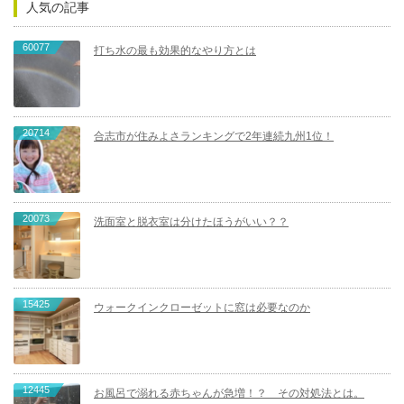
人気の記事
60077
打ち水の最も効果的なやり方とは
20714
合志市が住みよさランキングで2年連続九州1位！
20073
洗面室と脱衣室は分けたほうがいい？？
15425
ウォークインクローゼットに窓は必要なのか
12445
お風呂で溺れる赤ちゃんが急増！？ その対処法とは。