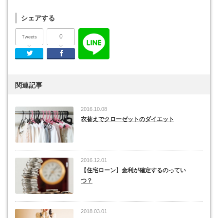
シェアする
0
Tweets
Twitter
Facebook
関連記事
2016.10.08
衣替えでクローゼットのダイエット
2016.12.01
【住宅ローン】金利が確定するのってい
つ？
2018.03.01