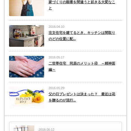
家づくりの順番を間違うと起きる大変なこ
と
2016.04.10
注文住宅を建てるとき、キッチンは間取り
のどの位置に配...
2016.05.17
二世帯住宅 同居のメリット④ ～精神面
編～
2016.05.29
父の日プレゼントは決まった？ 最近は花
を贈るのが流行...
2016.06.12